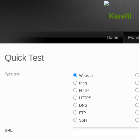
Home
Monit
Quick Test
Type test
Website
Ping
HTTP
HTTPS
DNS
FTP
SSH
URL